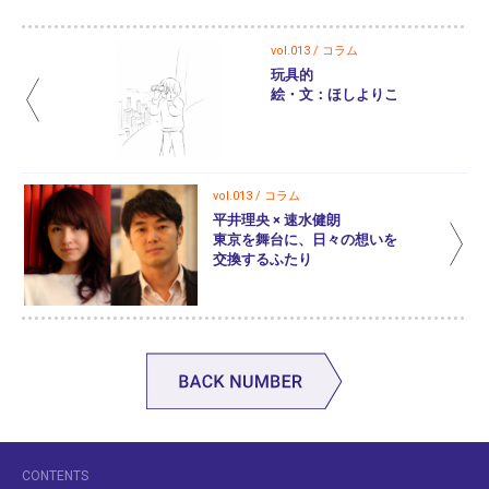
vol.013 / コラム
玩具的
絵・文：ほしよりこ
vol.013 / コラム
平井理央 × 速水健朗
東京を舞台に、日々の想いを
交換するふたり
CONTENTS