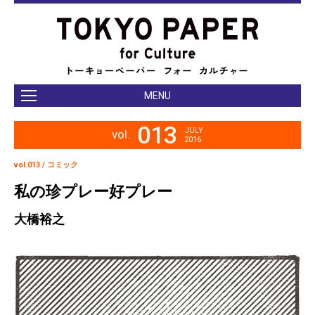
MENU
013
JULY
vol.
2016
vol.013 / コミック
私の珍プレー好プレー
大橋裕之