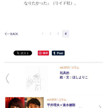
なりたかった』（リイド社）。
BACK
1
2
3
4
保存
vol.013 / コラム
玩具的
絵・文：ほしよりこ
vol.013 / コラム
平井理央 × 速水健朗