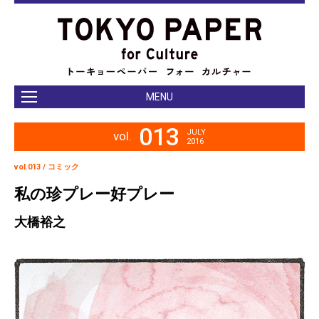
MENU
013
JULY
vol.
2016
vol.013 / コミック
私の珍プレー好プレー
大橋裕之